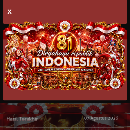
x
Riwayat Withdraw Yowestogel
07 Agustus 2026
Hasil Terakhir