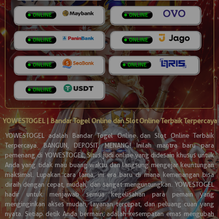
YOWESTOGEL | Bandar Togel Online dan Slot Online Terbaik Terpercaya
YOWESTOGEL adalah Bandar Togel Online dan Slot Online Terbaik
Terpercaya. BANGUN, DEPOSIT, MENANG! Inilah mantra baru para
pemenang di YOWESTOGEL, Situs judi online yang didesain khusus untuk
Anda yang tidak mau buang waktu dan langsung mengejar keuntungan
maksimal. Lupakan cara lama, ini era baru di mana kemenangan bisa
diraih dengan cepat, mudah, dan sangat menguntungkan. YOWESTOGEL
hadir untuk menjawab semua kegelisahan para pemain yang
menginginkan akses mudah, layanan tercepat, dan peluang cuan yang
nyata. Setiap detik Anda bermain, adalah kesempatan emas mengubah