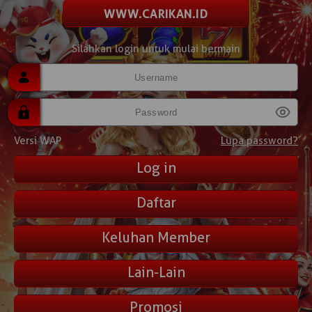
WWW.CARIKAN.ID
Silahkan login untuk mulai bermain
Versi WAP
Lupa password?
Daftar
Keluhan Member
Lain-Lain
Promosi