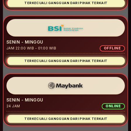
TERKECUALI GANGGUAN DARI PIHAK TERKAIT
SENIN - MINGGU
JAM 22:00 WIB - 01:00 WIB
OFFLINE
TERKECUALI GANGGUAN DARI PIHAK TERKAIT
SENIN - MINGGU
24 JAM
ONLINE
TERKECUALI GANGGUAN DARI PIHAK TERKAIT