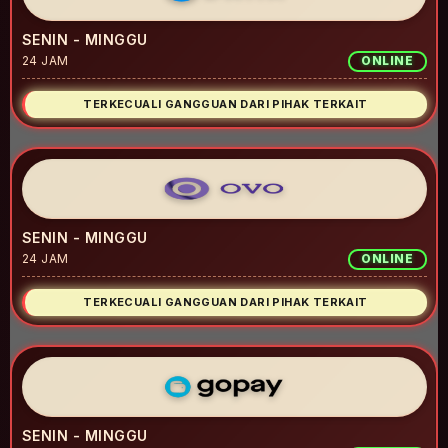
SENIN - MINGGU
24 JAM
ONLINE
TERKECUALI GANGGUAN DARI PIHAK TERKAIT
SENIN - MINGGU
24 JAM
ONLINE
TERKECUALI GANGGUAN DARI PIHAK TERKAIT
SENIN - MINGGU