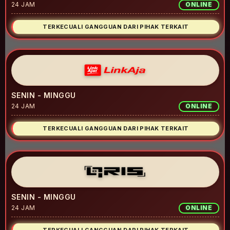
24 JAM
ONLINE
TERKECUALI GANGGUAN DARI PIHAK TERKAIT
SENIN - MINGGU
24 JAM
ONLINE
TERKECUALI GANGGUAN DARI PIHAK TERKAIT
SENIN - MINGGU
24 JAM
ONLINE
TERKECUALI GANGGUAN DARI PIHAK TERKAIT