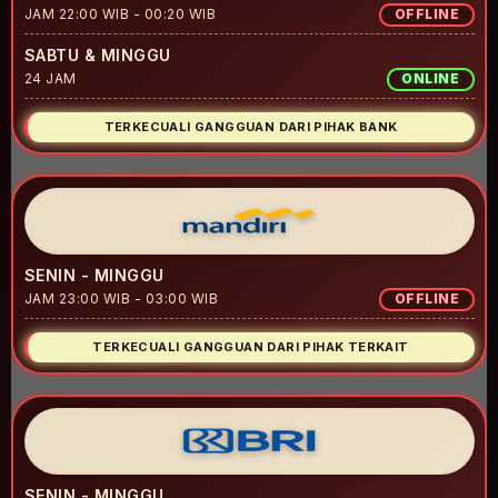
JAM 22:00 WIB - 00:20 WIB
OFFLINE
SABTU & MINGGU
24 JAM
ONLINE
TERKECUALI GANGGUAN DARI PIHAK BANK
SENIN - MINGGU
JAM 23:00 WIB - 03:00 WIB
OFFLINE
TERKECUALI GANGGUAN DARI PIHAK TERKAIT
SENIN - MINGGU