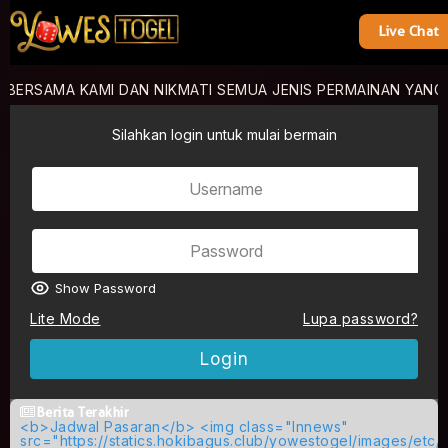
Live Chat
MA KAMI DAN NIKMATI SEMUA JENIS PERMAINAN YANG KAMI 
Silahkan login untuk mulai bermain
Show Password
Lite Mode
Lupa password?
Login
Berita Terakhir
<b>Jadwal Pasaran</b> <img class="lnnews"
src="https://statics.hokibagus.club/yowestogel/images