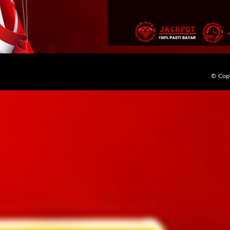
© Cop