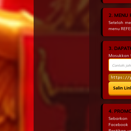
2. MENU 
Setelah me
menu REFE
3. DAPAT
Masukkan U
https://
Salin Li
4. PROMO
Sebarkan 
Facebook 
Pastikan u