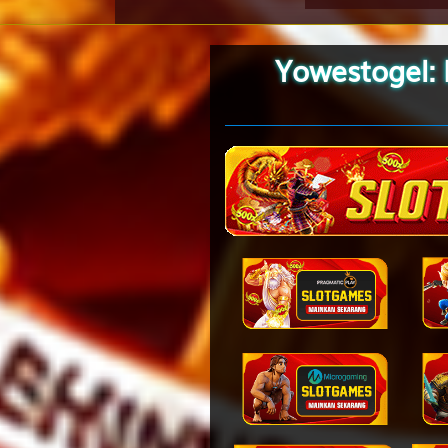
Yowestogel: 