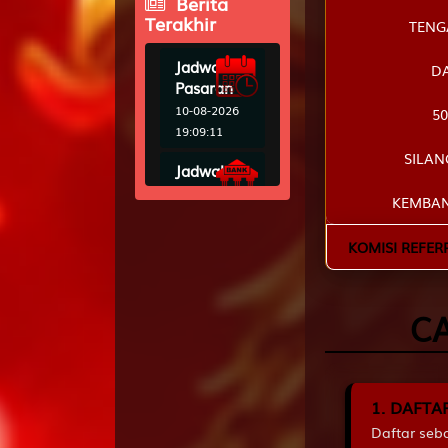
Berita
Terakhir
TENG
Jadwal
D
Pasaran
10-08-2026
50
19:09:11
SILA
Jadwal
Bank
KEMBAN
10-08-2026
19:09:11
KOMISI REFE
FAQ
10-08-2026
CA
19:09:11
Hadiah &
Diskon
10-08-2026
1. DAFTA
19:09:11
Daftar se