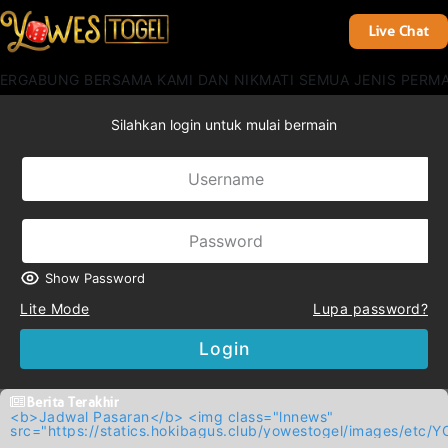
Live Chat
RGABUNG BERSAMA KAMI DAN NIKMATI SEMUA JENIS PERMAI
Silahkan login untuk mulai bermain
Show Password
Lite Mode
Lupa password?
Login
Berita Terakhir
<b>Jadwal Pasaran</b> <img class="lnnews"
src="https://statics.hokibagus.club/yowestogel/images/e