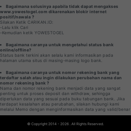
Bagaimana solusinya apabila tidak dapat mengakses
www.yowestogel.com dikarenakan blokir internet
positif/nawala ?
Silakan Ketik CARIKAN.ID:
-Lalu klik Cari
-Kemudian ketik YOWESTOGEL
Bagaimana caranya untuk mengetahui status bank
online/offline?
Status bank terkini akan selalu kami informasikan pada
halaman utama situs di masing-masing logo bank.
Bagaimana caranya untuk nomor rekening bank yang
terdaftar salah atau ingin dilakukan perubahan nama dan
nomor rekening bank ?
Nama dan nomor rekening bank menjadi data yang sangat
penting untuk proses deposit dan withdraw, sehingga
diperlukan data yang sesuai pada buku tabungan bank. Jika
terdapat kesalahan atau perubahan, silakan hubungi kami
melalui Memo dengan menginformasikan data yang valid/benar
© Copyright 2014 - 2026
. All Rights Reserved.